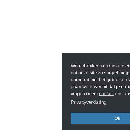
We gebruiken cookies om er
dat onze site zo soepel mogeli
doorgaat met het gebruiken v
gaan we ervan uit dat je erm
vragen neem
contact
met ons
Privacyverklaring
Ok