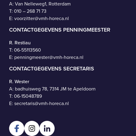
A: Van Nelleweg1, Rotterdam
T: 010 – 268 71 73
E:
voorzitter@vmh-horeca.nl
CONTACTGEGEVENS PENNINGMEESTER
R. Restiau
T:
06-55113560
E:
penningmeester@vmh-horeca.nl
CONTACTGEGEVENS SECRETARIS
R. Wester
A: badhuisweg 78, 7314 JM te Apeldoorn
T:
06-15048789
E:
secretaris@vmh-horeca.nl