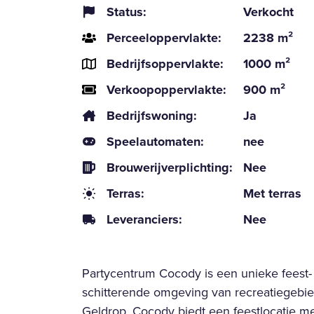
Status:
Verkocht
Perceeloppervlakte:
2238 m²
Bedrijfsoppervlakte:
1000 m²
Verkoopoppervlakte:
900 m²
Bedrijfswoning:
Ja
Speelautomaten:
nee
Brouwerijverplichting:
Nee
Terras:
Met terras
Leveranciers:
Nee
Partycentrum Cocody is een unieke feest- 
schitterende omgeving van recreatiegebi
Geldrop. Cocody biedt een feestlocatie me