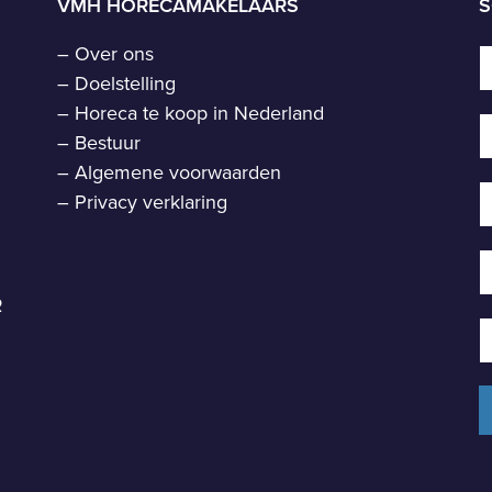
VMH HORECAMAKELAARS
S
–
Over ons
–
Doelstelling
–
Horeca te koop in Nederland
–
Bestuur
–
Algemene voorwaarden
–
Privacy verklaring
R