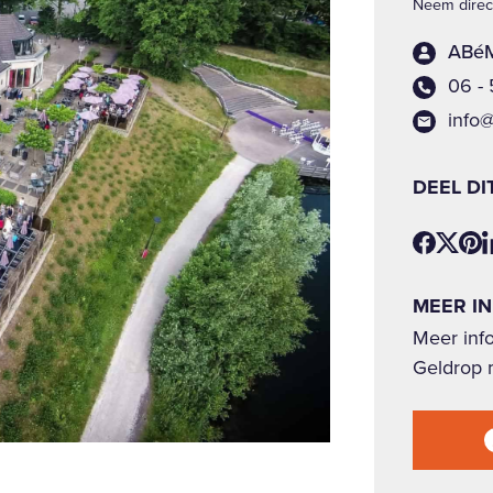
Neem direct
ABéM
06 -
info
DEEL DI
MEER I
Meer inf
Geldrop 