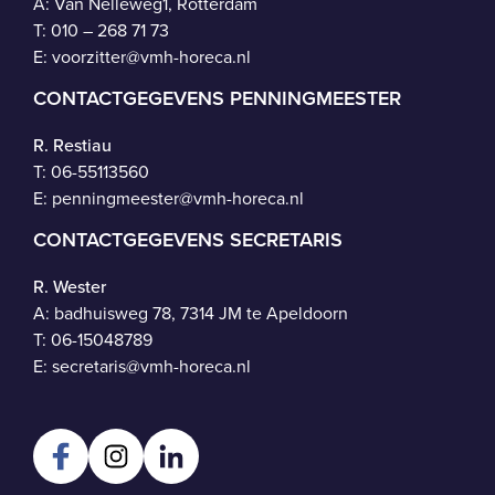
A: Van Nelleweg1, Rotterdam
T: 010 – 268 71 73
E:
voorzitter@vmh-horeca.nl
CONTACTGEGEVENS PENNINGMEESTER
R. Restiau
T:
06-55113560
E:
penningmeester@vmh-horeca.nl
CONTACTGEGEVENS SECRETARIS
R. Wester
A: badhuisweg 78, 7314 JM te Apeldoorn
T:
06-15048789
E:
secretaris@vmh-horeca.nl