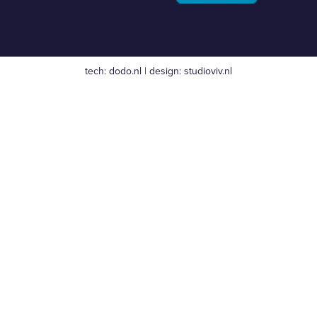
tech:
dodo.nl
|
design:
studioviv.nl