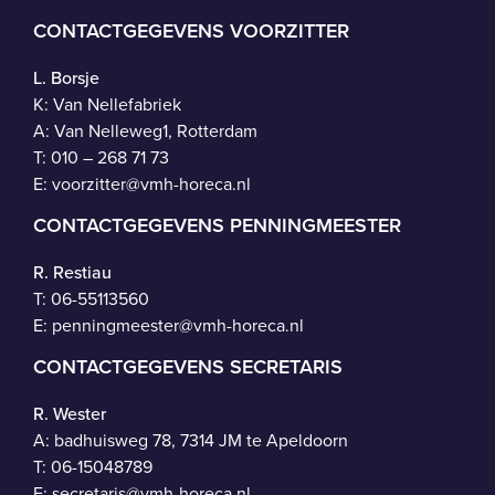
CONTACTGEGEVENS VOORZITTER
L. Borsje
K: Van Nellefabriek
A: Van Nelleweg1, Rotterdam
T: 010 – 268 71 73
E:
voorzitter@vmh-horeca.nl
CONTACTGEGEVENS PENNINGMEESTER
R. Restiau
T:
06-55113560
E:
penningmeester@vmh-horeca.nl
CONTACTGEGEVENS SECRETARIS
R. Wester
A: badhuisweg 78, 7314 JM te Apeldoorn
T:
06-15048789
E:
secretaris@vmh-horeca.nl