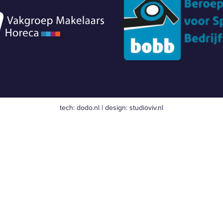
tech:
dodo.nl
|
design:
studioviv.nl