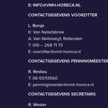
E:
INFO@VMH-HORECA.NL
CONTACTGEGEVENS VOORZITTER
L. Borsje
K: Van Nellefabriek
A: Van Nelleweg1, Rotterdam
T: 010 – 268 71 73
E:
voorzitter@vmh-horeca.nl
CONTACTGEGEVENS PENNINGMEESTE
R. Restiau
T:
06-55113560
E:
penningmeester@vmh-horeca.nl
CONTACTGEGEVENS SECRETARIS
R. Wester