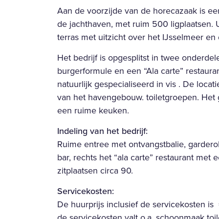
Aan de voorzijde van de horecazaak is een 
de jachthaven, met ruim 500 ligplaatsen. U
terras met uitzicht over het IJsselmeer 
Het bedrijf is opgesplitst in twee onderde
burgerformule en een “Ala carte” restaur
natuurlijk gespecialiseerd in vis . De loca
van het havengebouw. toiletgroepen. Het g
een ruime keuken.
Indeling van het bedrijf:
Ruime entree met ontvangstbalie, garderob
bar, rechts het “ala carte” restaurant met
zitplaatsen circa 90.
Servicekosten:
De huurprijs inclusief de servicekosten is
de servicekosten valt o.a. schoonmaak toil