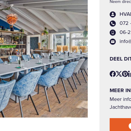
Neem direct
HVAB
072 
06-2
info
DEEL DI
MEER I
Meer info
Jachthav