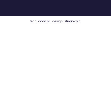
tech:
dodo.nl
|
design:
studioviv.nl