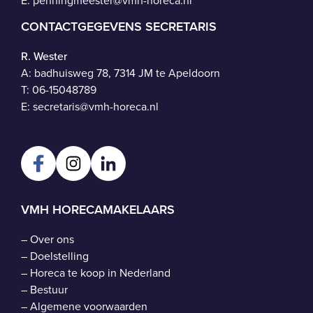
E:
penningmeester@vmh-horeca.nl
CONTACTGEGEVENS SECRETARIS
R. Wester
A: badhuisweg 78, 7314 JM te Apeldoorn
T:
06-15048789
E:
secretaris@vmh-horeca.nl
VMH HORECAMAKELAARS
–
Over ons
–
Doelstelling
–
Horeca te koop in Nederland
–
Bestuur
–
Algemene voorwaarden