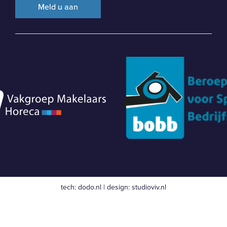
tech:
dodo.nl
|
design:
studioviv.nl