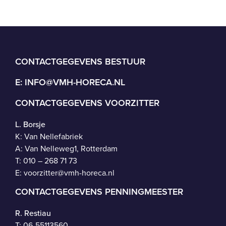
CONTACTGEGEVENS BESTUUR
E:
INFO@VMH-HORECA.NL
CONTACTGEGEVENS VOORZITTER
L. Borsje
K: Van Nellefabriek
A: Van Nelleweg1, Rotterdam
T: 010 – 268 71 73
E:
voorzitter@vmh-horeca.nl
CONTACTGEGEVENS PENNINGMEESTER
R. Restiau
T:
06-55113560