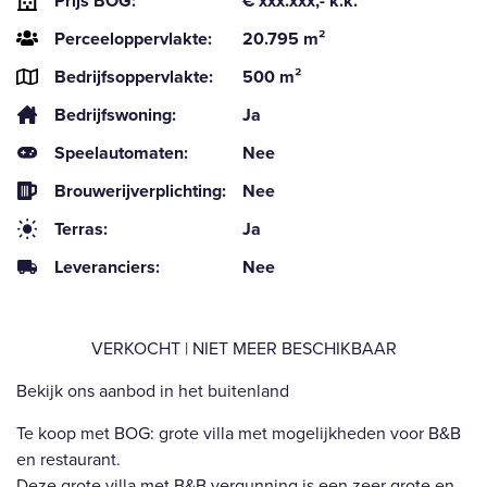
Prijs BOG:
€ xxx.xxx,- k.k.
Perceeloppervlakte:
20.795 m²
Bedrijfsoppervlakte:
500 m²
Bedrijfswoning:
Ja
Speelautomaten:
Nee
Brouwerijverplichting:
Nee
Terras:
Ja
Leveranciers:
Nee
VERKOCHT | NIET MEER BESCHIKBAAR
Bekijk ons aanbod in het buitenland
Te koop met BOG: grote villa met mogelijkheden voor B&B
en restaurant.
Deze grote villa met B&B vergunning is een zeer grote en