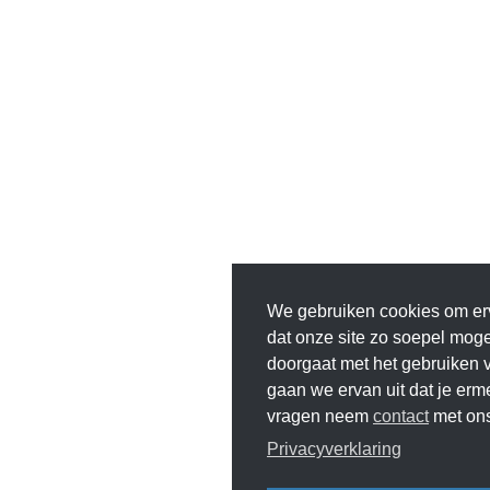
We gebruiken cookies om er
dat onze site zo soepel mogeli
doorgaat met het gebruiken v
gaan we ervan uit dat je erm
vragen neem
contact
met ons
Privacyverklaring