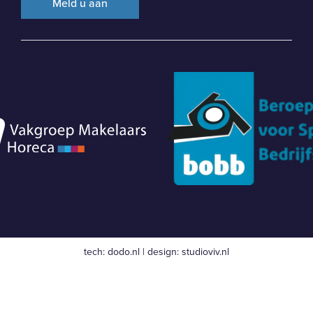
tech:
dodo.nl
|
design:
studioviv.nl