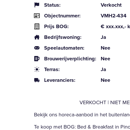
Status:
Verkocht
Objectnummer:
VMH2-434
Prijs BOG:
€ xxx.xxx,- k
Bedrijfswoning:
Ja
Speelautomaten:
Nee
Brouwerijverplichting:
Nee
Terras:
Ja
Leveranciers:
Nee
VERKOCHT | NIET M
Bekijk ons horeca‑aanbod in het buitenlan
Te koop met BOG: Bed & Breakfast in Pinos