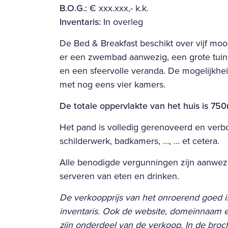
B.O.G.:
€ xxx.xxx,- k.k.
Inventaris:
In overleg
De Bed & Breakfast beschikt over vijf moo
er een zwembad aanwezig, een grote tui
en een sfeervolle veranda. De mogelijkhei
met nog eens vier kamers.
De totale oppervlakte van het huis is 75
Het pand is volledig gerenoveerd en verbou
schilderwerk, badkamers, …, … et cetera.
Alle benodigde vergunningen zijn aanwe
serveren van eten en drinken.
De verkoopprijs van het onroerend goed is
inventaris. Ook de website, domeinnaam 
zijn onderdeel van de verkoop.
In de broc