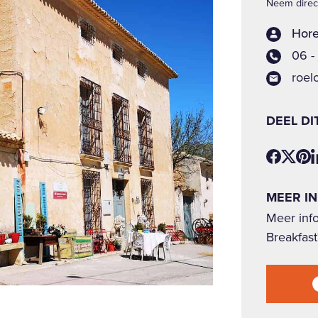
Neem direct
Hore
06 -
roel
DEEL DI
MEER I
Meer inf
Breakfast