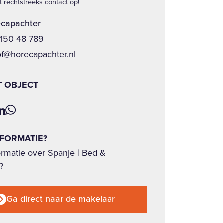
 rechtstreeks contact op!
capachter
 150 48 789
of@horecapachter.nl
T OBJECT
NFORMATIE?
ormatie over Spanje | Bed &
?
Ga direct naar de makelaar