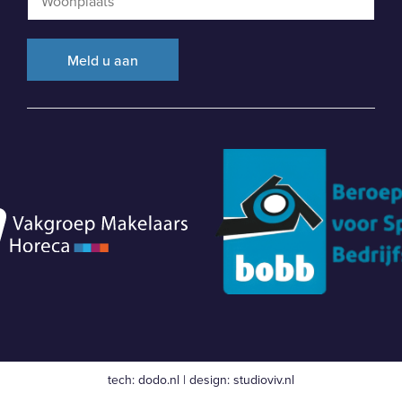
tech:
dodo.nl
|
design:
studioviv.nl