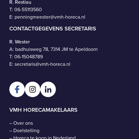
R. Restiau
T:
06-55113560
E:
penningmeester@vmh-horeca.nl
CONTACTGEGEVENS SECRETARIS
R. Wester
A: badhuisweg 78, 7314 JM te Apeldoorn
T:
06-15048789
E:
secretaris@vmh-horeca.nl
VMH HORECAMAKELAARS
–
Over ons
–
Doelstelling
–
Horeca te koop in Nederland