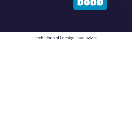
tech:
dodo.nl
|
design:
studioviv.nl