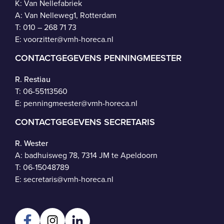
K: Van Nellefabriek
A: Van Nelleweg1, Rotterdam
T: 010 – 268 71 73
E:
voorzitter@vmh-horeca.nl
CONTACTGEGEVENS PENNINGMEESTER
R. Restiau
T:
06-55113560
E:
penningmeester@vmh-horeca.nl
CONTACTGEGEVENS SECRETARIS
R. Wester
A: badhuisweg 78, 7314 JM te Apeldoorn
T:
06-15048789
E:
secretaris@vmh-horeca.nl