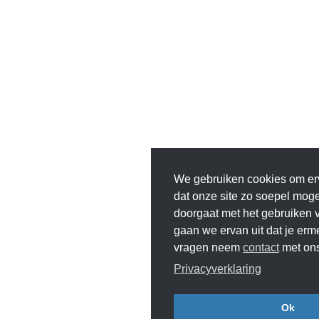
We gebruiken cookies om er
dat onze site zo soepel mogeli
doorgaat met het gebruiken v
gaan we ervan uit dat je erm
vragen neem
contact
met ons
Privacyverklaring
Ok