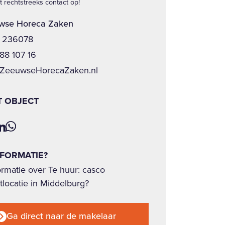
 rechtstreeks contact op!
wse Horeca Zaken
- 236078
188 107 16
@ZeeuwseHorecaZaken.nl
T OBJECT
NFORMATIE?
rmatie over Te huur: casco
tlocatie in Middelburg?
Ga direct naar de makelaar