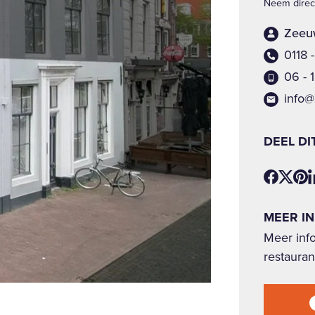
Neem direct
Zeeu
0118 
06 - 
info
DEEL DI
MEER I
Meer info
restauran