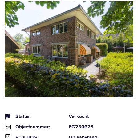
Status:
Verkocht
Objectnummer:
EG250623
Prijs BOG:
Op aanvraag