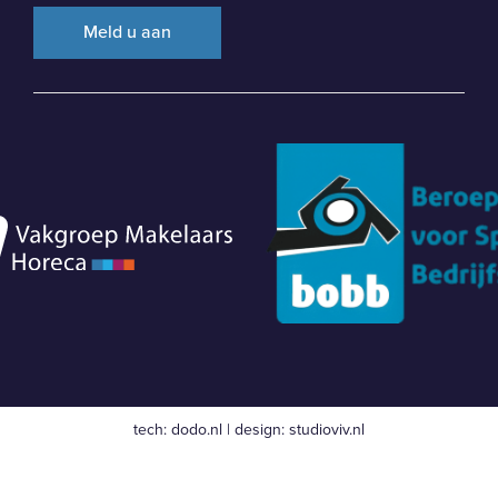
tech:
dodo.nl
|
design:
studioviv.nl