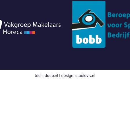
tech:
dodo.nl
|
design:
studioviv.nl