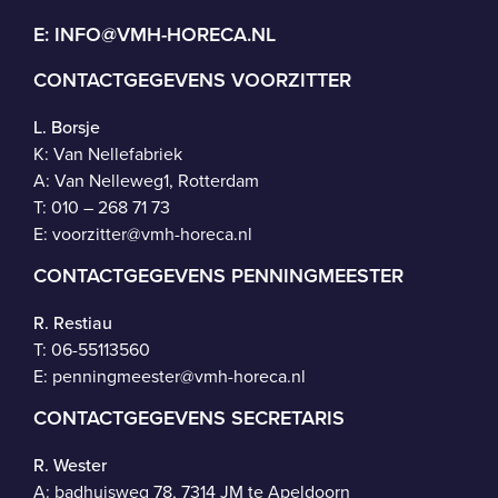
E:
INFO@VMH-HORECA.NL
CONTACTGEGEVENS VOORZITTER
L. Borsje
K: Van Nellefabriek
A: Van Nelleweg1, Rotterdam
T: 010 – 268 71 73
E:
voorzitter@vmh-horeca.nl
CONTACTGEGEVENS PENNINGMEESTER
R. Restiau
T:
06-55113560
E:
penningmeester@vmh-horeca.nl
CONTACTGEGEVENS SECRETARIS
R. Wester
A: badhuisweg 78, 7314 JM te Apeldoorn