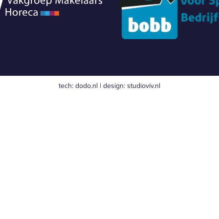
tech:
dodo.nl
|
design:
studioviv.nl