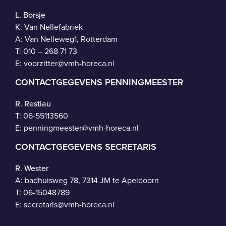
L. Borsje
K: Van Nellefabriek
A: Van Nelleweg1, Rotterdam
T: 010 – 268 71 73
E:
voorzitter@vmh-horeca.nl
CONTACTGEGEVENS PENNINGMEESTER
R. Restiau
T:
06-55113560
E:
penningmeester@vmh-horeca.nl
CONTACTGEGEVENS SECRETARIS
R. Wester
A: badhuisweg 78, 7314 JM te Apeldoorn
T:
06-15048789
E:
secretaris@vmh-horeca.nl