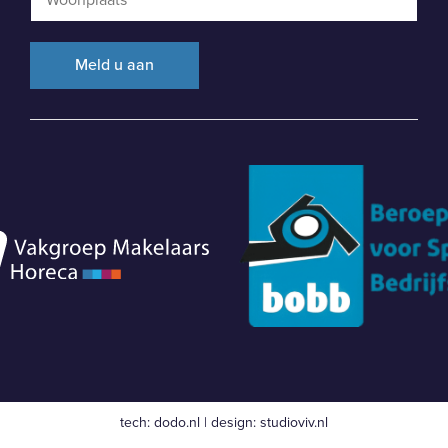
tech:
dodo.nl
|
design:
studioviv.nl