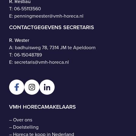
R. Restiau
T:
06-55113560
E:
penningmeester@vmh-horeca.nl
CONTACTGEGEVENS SECRETARIS
R. Wester
A: badhuisweg 78, 7314 JM te Apeldoorn
T:
06-15048789
E:
secretaris@vmh-horeca.nl
VMH HORECAMAKELAARS
–
Over ons
–
Doelstelling
–
Horeca te koop in Nederland