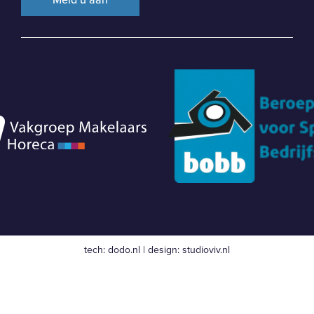
tech:
dodo.nl
|
design:
studioviv.nl