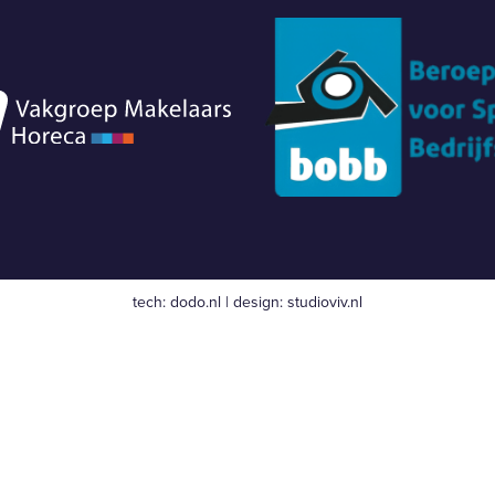
tech:
dodo.nl
|
design:
studioviv.nl