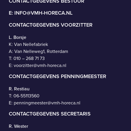
CONTACTGEGEVENS BESTUUR
E:
INFO@VMH-HORECA.NL
CONTACTGEGEVENS VOORZITTER
L. Borsje
K: Van Nellefabriek
A: Van Nelleweg1, Rotterdam
T: 010 – 268 71 73
E:
voorzitter@vmh-horeca.nl
CONTACTGEGEVENS PENNINGMEESTER
R. Restiau
T:
06-55113560
E:
penningmeester@vmh-horeca.nl
CONTACTGEGEVENS SECRETARIS
R. Wester