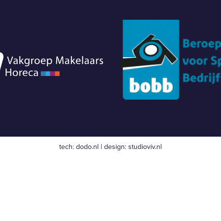
tech:
dodo.nl
|
design:
studioviv.nl