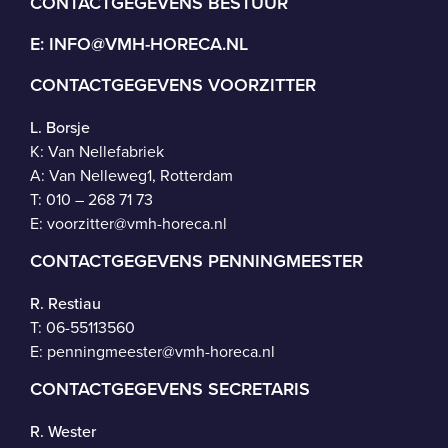
CONTACTGEGEVENS BESTUUR
E:
INFO@VMH-HORECA.NL
CONTACTGEGEVENS VOORZITTER
L. Borsje
K: Van Nellefabriek
A: Van Nelleweg1, Rotterdam
T: 010 – 268 71 73
E:
voorzitter@vmh-horeca.nl
CONTACTGEGEVENS PENNINGMEESTER
R. Restiau
T:
06-55113560
E:
penningmeester@vmh-horeca.nl
CONTACTGEGEVENS SECRETARIS
R. Wester