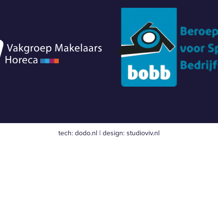
tech:
dodo.nl
|
design:
studioviv.nl