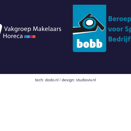
tech:
dodo.nl
|
design:
studioviv.nl