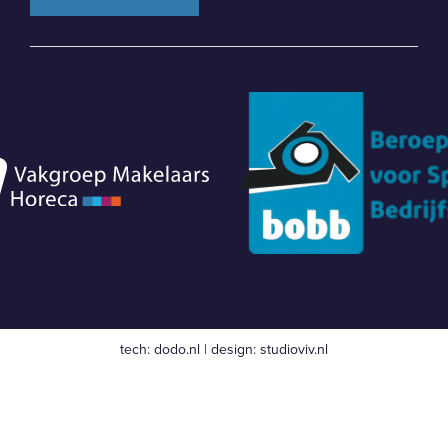
tech:
dodo.nl
|
design:
studioviv.nl