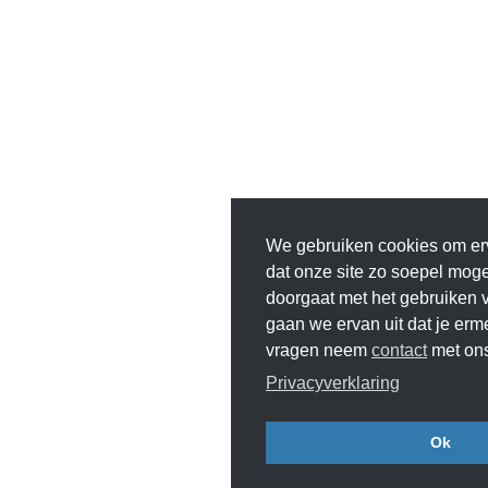
We gebruiken cookies om er
dat onze site zo soepel mogeli
doorgaat met het gebruiken v
gaan we ervan uit dat je erm
vragen neem
contact
met ons
Privacyverklaring
Ok