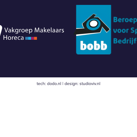
tech:
dodo.nl
|
design:
studioviv.nl