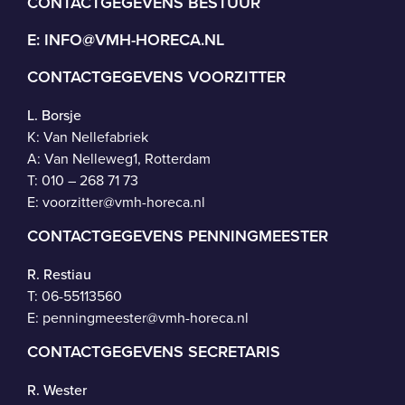
CONTACTGEGEVENS BESTUUR
E:
INFO@VMH-HORECA.NL
CONTACTGEGEVENS VOORZITTER
L. Borsje
K: Van Nellefabriek
A: Van Nelleweg1, Rotterdam
T: 010 – 268 71 73
E:
voorzitter@vmh-horeca.nl
CONTACTGEGEVENS PENNINGMEESTER
R. Restiau
T:
06-55113560
E:
penningmeester@vmh-horeca.nl
CONTACTGEGEVENS SECRETARIS
R. Wester