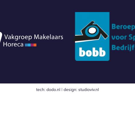
tech:
dodo.nl
|
design:
studioviv.nl