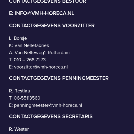
CONTACTGEGEVENS BESTUUR
E:
INFO@VMH-HORECA.NL
CONTACTGEGEVENS VOORZITTER
L. Borsje
K: Van Nellefabriek
A: Van Nelleweg1, Rotterdam
T: 010 – 268 71 73
E:
voorzitter@vmh-horeca.nl
CONTACTGEGEVENS PENNINGMEESTER
R. Restiau
T:
06-55113560
E:
penningmeester@vmh-horeca.nl
CONTACTGEGEVENS SECRETARIS
R. Wester