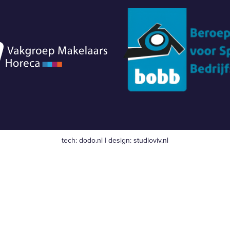
tech:
dodo.nl
|
design:
studioviv.nl