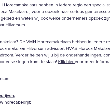
Horecamakelaars hebben in iedere regio een specialist di
ca Makelaardij voor u opzoek naar serieus geïnteresseer
 gebied en weten wij ook welke ondernemers opzoek zi
ar Hilversum.
makelaar? De VMH Horecamakelaars hebben in iedere re
 horeca makelaar Hilversum adviseert HVAB Horeca Makelaa
cadroom. Verder helpen wij u bij de onderhandelingen, co
oor verassingen komt te staan!
Klik hier
voor meer informa
ersum:
drijven;
w horecabedrijf;