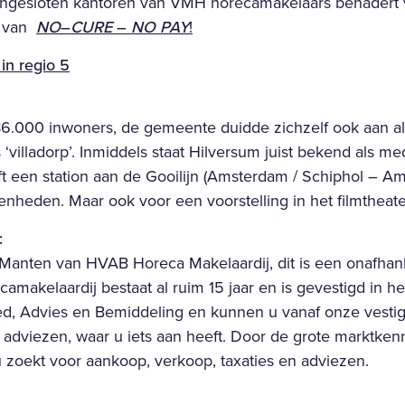
e aangesloten kantoren van VMH horecamakelaars benadert 
s van
NO
–
CURE
–
NO PAY
!
in regio 5
000 inwoners, de gemeente duidde zichzelf ook aan als 
ls ‘villadorp’. Inmiddels staat Hilversum juist bekend als m
 een station aan de Gooilijn (Amsterdam / Schiphol – Ame
enheden. Maar ook voor een voorstelling in het filmtheater
:
anten van HVAB Horeca Makelaardij, dit is een onafhanke
amakelaardij bestaat al ruim 15 jaar en is gevestigd in 
d, Advies en Bemiddeling en kunnen u vanaf onze vestigi
viezen, waar u iets aan heeft. Door de grote marktkennis
 zoekt voor aankoop, verkoop, taxaties en adviezen.