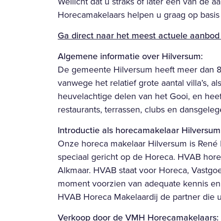
Wellicht dat u straks of later één van d
Horecamakelaars helpen u graag op basi
Ga direct naar het meest actuele aanbod 
Algemene informatie over Hilversum:
De gemeente Hilversum heeft meer dan 86.
vanwege het relatief grote aantal villa’s, a
heuvelachtige delen van het Gooi, en heeft
restaurants, terrassen, clubs en dansgeleg
Introductie als horecamakelaar Hilversum
Onze horeca makelaar Hilversum is René M
speciaal gericht op de Horeca. HVAB horec
Alkmaar. HVAB staat voor Horeca, Vastgoe
moment voorzien van adequate kennis en ad
HVAB Horeca Makelaardij de partner die u
Verkoop door de VMH Horecamakelaars: