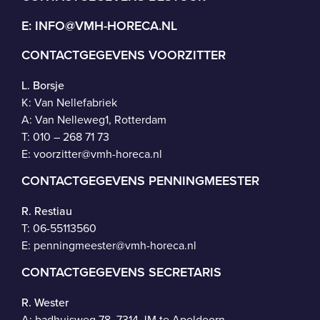
E:
INFO@VMH-HORECA.NL
CONTACTGEGEVENS VOORZITTER
L. Borsje
K: Van Nellefabriek
A: Van Nelleweg1, Rotterdam
T: 010 – 268 71 73
E:
voorzitter@vmh-horeca.nl
CONTACTGEGEVENS PENNINGMEESTER
R. Restiau
T:
06-55113560
E:
penningmeester@vmh-horeca.nl
CONTACTGEGEVENS SECRETARIS
R. Wester
A: badhuisweg 78, 7314 JM te Apeldoorn