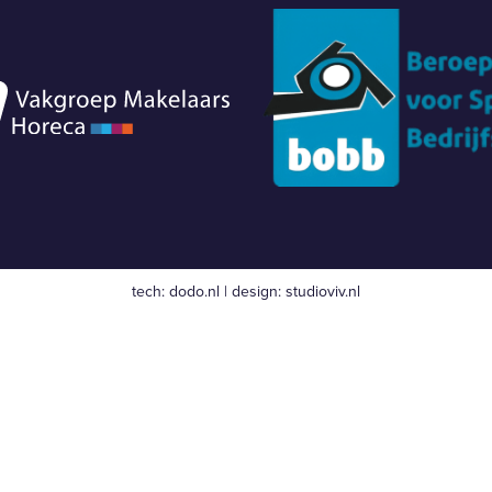
tech:
dodo.nl
|
design:
studioviv.nl