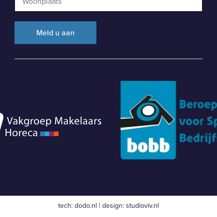
tech:
dodo.nl
|
design:
studioviv.nl