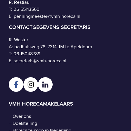
R. Restiau
T:
06-55113560
E:
penningmeester@vmh-horeca.nl
CONTACTGEGEVENS SECRETARIS
R. Wester
A: badhuisweg 78, 7314 JM te Apeldoorn
T:
06-15048789
E:
secretaris@vmh-horeca.nl
VMH HORECAMAKELAARS
–
Over ons
–
Doelstelling
–
Horeca te koop in Nederland